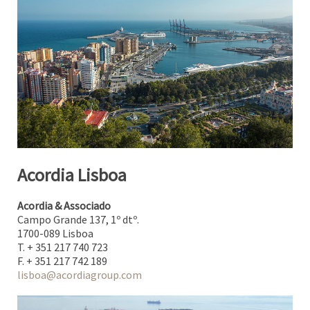
Acordia Lisboa
Acordia & Associado
Campo Grande 137, 1º dtº.
1700-089 Lisboa
T. + 351 217 740 723
F. + 351 217 742 189
lisboa@acordiagroup.com