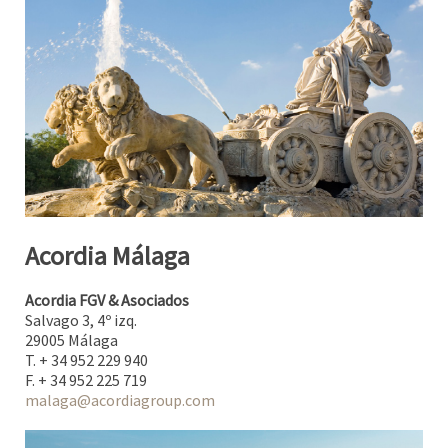
Acordia Málaga
Acordia FGV & Asociados
Salvago 3, 4º izq.
29005 Málaga
T. + 34 952 229 940
F. + 34 952 225 719
malaga@acordiagroup.com