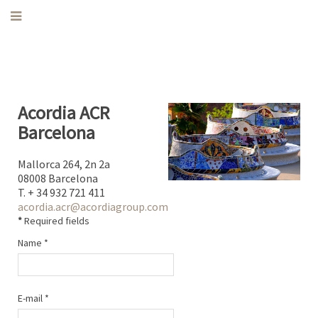
Acordia ACR
Barcelona
Mallorca 264, 2n 2a
08008 Barcelona
T. + 34 932 721 411
acordia.acr@acordiagroup.com
*
Required fields
Name
*
E-mail
*