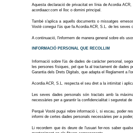
Aquesta declaració de privacitat en línia de Acordia ACR, S
acordiaacr.com el lloc o domini principal.
També s'aplica a aquells documents o missatges emesos pe
Vostè conegui l'ús que fa Acordia ACR, S.L. de les seves 
A continuació, l'informem de manera general sobre els uso
INFORMACIÓ PERSONAL QUE RECOLLIM
Informació sobre l'ús de dades de caràcter personal, sego
les persones físiques, pel que fa al tractament de dades p
Garantia dels Drets Digitals, que adapta el Reglament a l
Acordia ACR, S.L. respecta el seu dret a la intimitat i aplic
Les seves dades personals són tractats amb la màxima c
necessàries per a garantir la confidencialitat i seguretat d
Perquè Vostè pugui rebre informació i, si escau, poder re
informi de certes dades personals necessàries per a poder, a
Li recordem que és deure de l'usuari fer-nos saber quals