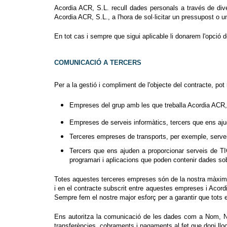
Acordia ACR, S.L. recull dades personals a través de dive
Acordia ACR, S.L., a l'hora de sol·licitar un pressupost o 
En tot cas i sempre que sigui aplicable li donarem l'opció
COMUNICACIÓ A TERCERS
Per a la gestió i compliment de l'objecte del contracte, pot
Empreses del grup amb les que treballa Acordia ACR,
Empreses de serveis informàtics, tercers que ens ajud
Terceres empreses de transports, per exemple, servei
Tercers que ens ajuden a proporcionar serveis de TI
programari i aplicacions que poden contenir dades so
Totes aquestes terceres empreses són de la nostra màxima 
i en el contracte subscrit entre aquestes empreses i Acord
Sempre fem el nostre major esforç per a garantir que tots 
Ens autoritza la comunicació de les dades com a Nom, NIF
transferències, cobraments i pagaments al fet que doni lloc 