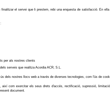
n finalitzar el servei que li prestem, rebi una enquesta de satisfacció. En ell
:
 per als nostres clients
a dels serveis que realitza Acordia ACR, S.L.
ús dels nostres llocs web a través de diverses tecnologies, com l'ús de cook
í com exercitar els seus drets d'accés, rectificació, supressió, limitació d
present document.