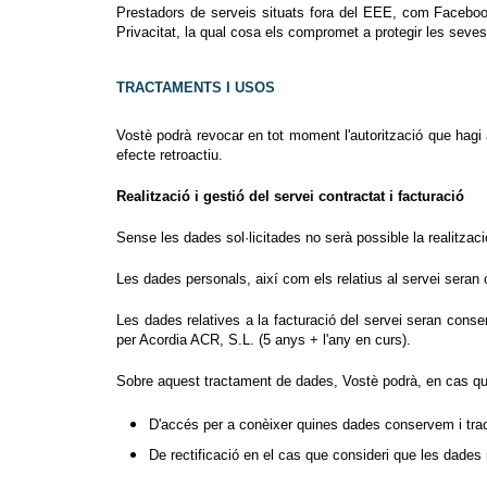
Prestadors de serveis situats fora del EEE, com Faceboo
Privacitat, la qual cosa els compromet a protegir les sev
TRACTAMENTS I USOS
Vostè podrà revocar en tot moment l'autorització que hagi 
efecte retroactiu.
Realització i gestió del servei contractat i facturació
Sense les dades sol·licitades no serà possible la realitzaci
Les dades personals, així com els relatius al servei seran c
Les dades relatives a la facturació del servei seran conser
per Acordia ACR, S.L. (5 anys + l'any en curs).
Sobre aquest tractament de dades, Vostè podrà, en cas que
D'accés per a conèixer quines dades conservem i tra
De rectificació en el cas que consideri que les dade