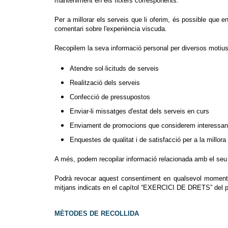
manteniment en els fitxers corresponents.
Per a millorar els serveis que li oferim, és possible que e
comentari sobre l'experiència viscuda.
Recopilem la seva informació personal per diversos motius
Atendre sol·licituds de serveis
Realització dels serveis
Confecció de pressupostos
Enviar-li missatges d'estat dels serveis en curs
Enviament de promocions que considerem interessants
Enquestes de qualitat i de satisfacció per a la millor
A més, podem recopilar informació relacionada amb el seu 
Podrà revocar aquest consentiment en qualsevol moment, aix
mitjans indicats en el capítol “EXERCICI DE DRETS” del 
MÈTODES DE RECOLLIDA