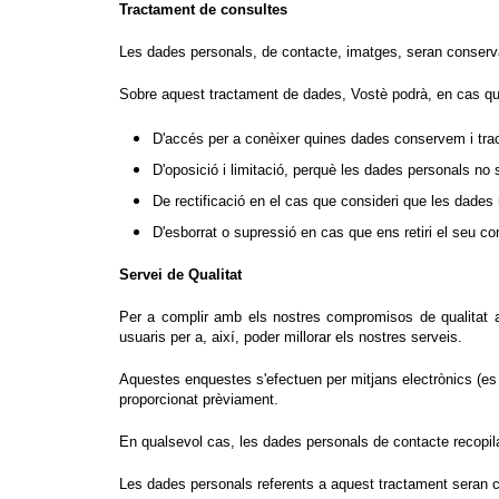
Tractament de consultes
Les dades personals, de contacte, imatges, seran conservats
Sobre aquest tractament de dades, Vostè podrà, en cas que
D'accés per a conèixer quines dades conservem i tra
D'oposició i limitació, perquè les dades personals no sig
De rectificació en el cas que consideri que les dades
D'esborrat o supressió en cas que ens retiri el seu c
Servei de Qualitat
Per a complir amb els nostres compromisos de qualitat amb
usuaris per a, així, poder millorar els nostres serveis.
Aquestes enquestes s'efectuen per mitjans electrònics (es r
proporcionat prèviament.
En qualsevol cas, les dades personals de contacte recopilats
Les dades personals referents a aquest tractament seran 