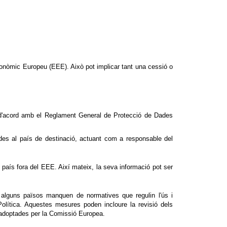
conòmic Europeu (EEE). Això pot implicar tant una cessió o
e, d'acord amb el Reglament General de Protecció de Dades
dades al país de destinació, actuant com a responsable del
país fora del EEE. Així mateix, la seva informació pot ser
 alguns països manquen de normatives que regulin l'ús i
lítica. Aquestes mesures poden incloure la revisió dels
d adoptades per la Comissió Europea.