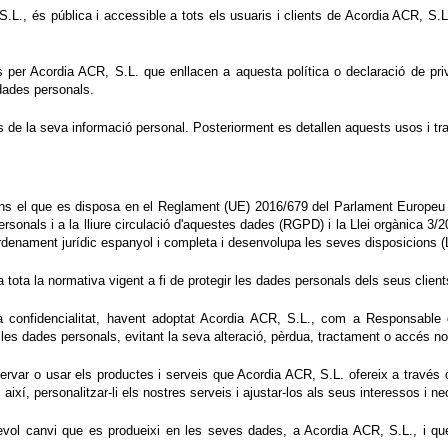
.L., és pública i accessible a tots els usuaris i clients de Acordia ACR, S.L
r Acordia ACR, S.L. que enllacen a aquesta política o declaració de priva
dades personals.
s de la seva informació personal. Posteriorment es detallen aquests usos i t
ns el que es disposa en el Reglament (UE) 2016/679 del Parlament Europeu i d
ersonals i a la lliure circulació d'aquestes dades (RGPD) i la Llei orgànica 
'ordenament jurídic espanyol i completa i desenvolupa les seves disposicion
a tota la normativa vigent a fi de protegir les dades personals dels seus client
onfidencialitat, havent adoptat Acordia ACR, S.L., com a Responsable de
e les dades personals, evitant la seva alteració, pèrdua, tractament o accés no
servar o usar els productes i serveis que Acordia ACR, S.L. ofereix a través 
ixí, personalitzar-li els nostres serveis i ajustar-los als seus interessos i ne
evol canvi que es produeixi en les seves dades, a Acordia ACR, S.L., i que 