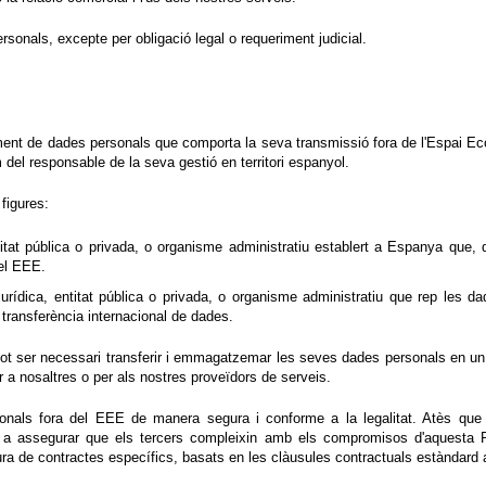
sonals, excepte per obligació legal o requeriment judicial.
ament de dades personals que comporta la seva transmissió fora de l'Espai E
l responsable de la seva gestió en territori espanyol.
figures:
entitat pública o privada, o organisme administratiu establert a Espanya qu
del EEE.
 jurídica, entitat pública o privada, o organisme administratiu que rep les 
 transferència internacional de dades.
pot ser necessari transferir i emmagatzemar les seves dades personals en un 
r a nosaltres o per als nostres proveïdors de serveis.
sonals fora del EEE de manera segura i conforme a la legalitat. Atès que
a assegurar que els tercers compleixin amb els compromisos d'aquesta Po
natura de contractes específics, basats en les clàusules contractuals estàndar