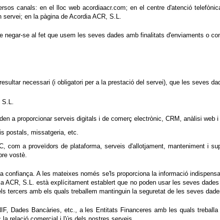
rsos canals: en el lloc web acordiaacr.com; en el centre d'atenció telefòni
un servei; en la pàgina de Acordia ACR, S.L.
 de negar-se al fet que usem les seves dades amb finalitats d'enviaments o co
 resultar necessari (i obligatori per a la prestació del servei), que les seves
 S.L.
en a proporcionar serveis digitals i de comerç electrònic, CRM, anàlisi web i 
s postals, missatgeria, etc.
C, com a proveïdors de plataforma, serveis d'allotjament, manteniment i su
bre vostè.
confiança. A les mateixes només se'ls proporciona la informació indispensable
ia ACR, S.L. està explícitament establert que no poden usar les seves dades p
els tercers amb els quals treballem mantinguin la seguretat de les seves dade
, Dades Bancàries, etc., a les Entitats Financeres amb les quals treballa
la relació comercial i l'ús dels nostres serveis.