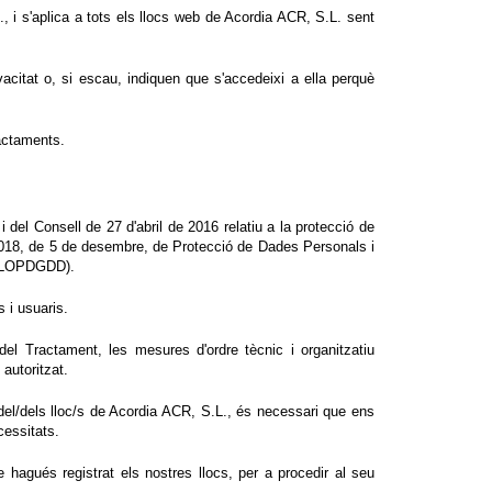
., i s'aplica a tots els llocs web de Acordia ACR, S.L. sent
citat o, si escau, indiquen que s'accedeixi a ella perquè
ractaments.
el Consell de 27 d'abril de 2016 relatiu a la protecció de
3/2018, de 5 de desembre, de Protecció de Dades Personals i
s (LOPDGDD).
s i usuaris.
l Tractament, les mesures d'ordre tècnic i organitzatiu
 autoritzat.
del/dels lloc/s de Acordia ACR, S.L., és necessari que ens
cessitats.
hagués registrat els nostres llocs, per a procedir al seu