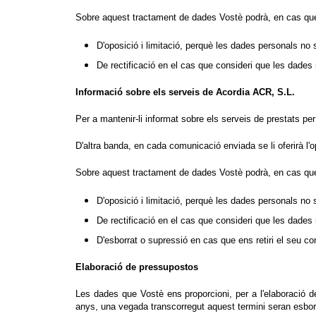
Sobre aquest tractament de dades Vostè podrà, en cas que 
D'oposició i limitació, perquè les dades personals no sig
De rectificació en el cas que consideri que les dades
Informació sobre els serveis de Acordia ACR, S.L.
Per a mantenir-li informat sobre els serveis de prestats p
D'altra banda, en cada comunicació enviada se li oferirà l'
Sobre aquest tractament de dades Vostè podrà, en cas que 
D'oposició i limitació, perquè les dades personals no sig
De rectificació en el cas que consideri que les dades
D'esborrat o supressió en cas que ens retiri el seu c
Elaboració de pressupostos
Les dades que Vostè ens proporcioni, per a l'elaboració d
anys, una vegada transcorregut aquest termini seran esborr