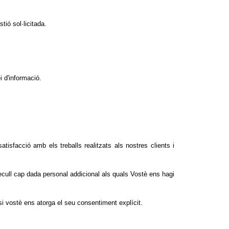
ió sol·licitada.
i d'informació.
isfacció amb els treballs realitzats als nostres clients i
recull cap dada personal addicional als quals Vostè ens hagi
 si vostè ens atorga el seu consentiment explícit.