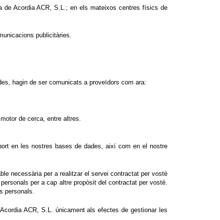
ca de Acordia ACR, S.L.; en els mateixos centres físics de
municacions publicitàries.
 dades, hagin de ser comunicats a proveïdors com ara:
motor de cerca, entre altres.
port en les nostres bases de dades, així com en el nostre
 necessària per a realitzar el servei contractat per vostè
ersonals per a cap altre propòsit del contractat per vostè.
s personals.
 Acordia ACR, S.L. únicament als efectes de gestionar les