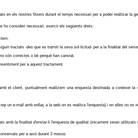
 en els nostres fitxers durant el temps necessari per a poder realitzar la gest
 ho consideri necessari, exercir els següents drets:
ctem.
uin tractats -des que es tramiti la seva sol·licitud- per a la finalitat del serve
 no són correctes o bé perquè han canviat.
onsentiment per a aquest tractament.
 el client, puntualment realitzem una enquesta destinada a conèixer la sat
ep un e-mail amb enllaç a la web on es realitza l'enquesta) i en elles no es 
 amb la finalitat d'enviar-li l'enquesta de qualitat únicament seran utilitzats
conservats per a això durant 3 mesos.