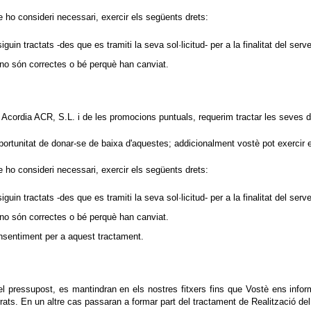
ho consideri necessari, exercir els següents drets:
uin tractats -des que es tramiti la seva sol·licitud- per a la finalitat del serve
 no són correctes o bé perquè han canviat.
er Acordia ACR, S.L. i de les promocions puntuals, requerim tractar les seves 
oportunitat de donar-se de baixa d'aquestes; addicionalment vostè pot exercir
ho consideri necessari, exercir els següents drets:
uin tractats -des que es tramiti la seva sol·licitud- per a la finalitat del serve
 no són correctes o bé perquè han canviat.
onsentiment per a aquest tractament.
el pressupost, es mantindran en els nostres fitxers fins que Vostè ens infor
ats. En un altre cas passaran a formar part del tractament de Realització del